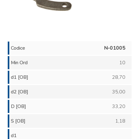
Codice
N-01005
Min Ord
10
d1 [OB]
28,70
d2 [OB]
35,00
D [OB]
33,20
S [OB]
1,18
d1