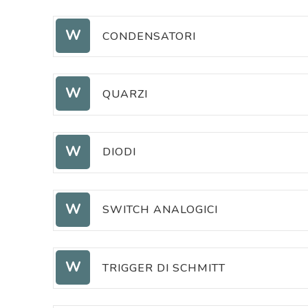
RESISTENZE
W
CONDENSATORI
CONDENSATORI
W
RESISTENZE
QUARZI
QUARZI
W
DIODI
DIODI
W
SWITCH ANALOGICI
SWITCH ANALOGICI
W
TRIGGER DI SCHMITT