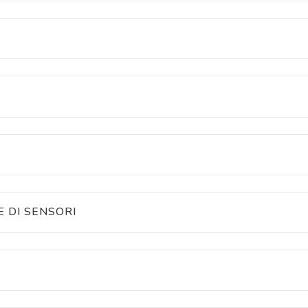
 COPPIA CON FILI
E
E COPPIA CON BANDA PIATTA
E
ZIONE
 DI SENSORI
I DI POSIZIONE
ETE DI SENSORI
E