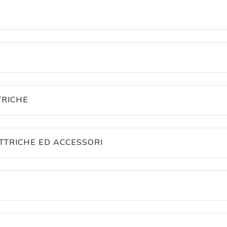
HE
HE
MADRE PIANTONE ELETTRICO
TRICHE
CHE
LETTRICHE
TTRICHE ED ACCESSORI
ELETTRICHE