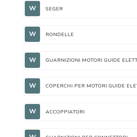
FERMI PIANTONE
W
SEGER
INDOTTI PER POMPE ELETTRIC
SEEGER
W
RONDELLE
EPS-35: STATORI PER GUIDE ELETTRIC
RONDELLE DI MODIFICA VITI 
W
GUARNIZIONI MOTORI GUIDE ELET
EPS-35: STATORI PER POMPE ELETTRI
GUARNIZIONI MOTORI GUIDE E
W
COPERCHI PER MOTORI GUIDE ELE
COPERCHI PER MOTORI GUIDE 
W
ACCOPPIATORI
GIUNTI PER EPS-C
CUFFIE ANTIRUMORE