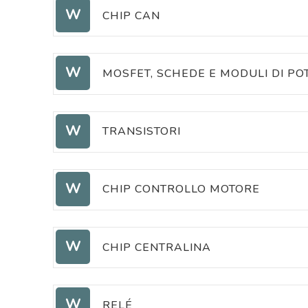
SENSORI HALL
W
CHIP CAN
CHIP CAN
W
MOSFET, SCHEDE E MODULI DI PO
MOSFET
W
TRANSISTORI
TRANSISTORI
W
SCHEDE E MODULI DI POTENZ
CHIP CONTROLLO MOTORE
CHIP CONTROLLO MOTORE
W
CHIP CENTRALINA
CHIP CENTRALINA
W
RELÉ