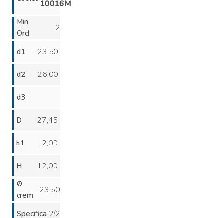
10016M
Min
2
Ord
d1
23,50
d2
26,00
d3
D
27,45
h1
2,00
H
12,00
Ø
23,50
crem.
Specifica
2/2