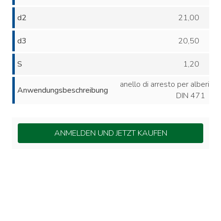
d2
21,00
d3
20,50
S
1,20
anello di arresto per alberi
Anwendungsbeschreibung
DIN 471
ANMELDEN UND JETZT KAUFEN