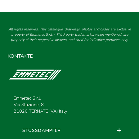
All rights reserved. This catalogue, drawings, photos and codes are exclusive
property of Emmetec S.r.l. - Third party trademarks, when mentioned, are
property of their respective owners, and cited for indicative purposes only.
KONTAKTE
Emmetec S.r.l.
Via Stazione, 8
21020 TERNATE (VA) Italy
STOSSDÄMPFER