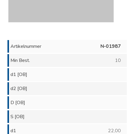
Artikelnummer
N-01987
Min Best.
10
d1 [OB]
d2 [OB]
D [OB]
S [OB]
d1
22,00