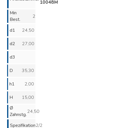
10048M
Min
2
Best.
d1
24,50
d2
27,00
d3
D
35,30
h1
2,00
H
15,00
Ø
24,50
Zahnstg.
Spezifikation
2/2