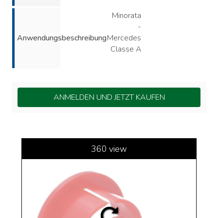
Minorata
-
Anwendungsbeschreibung
Mercedes
Classe A
ANMELDEN UND JETZT KAUFEN
360 view