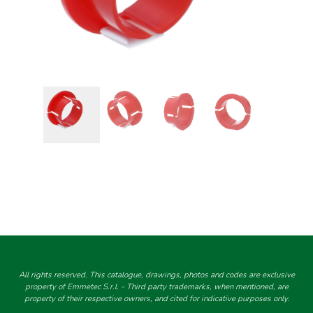
All rights reserved. This catalogue, drawings, photos and codes are exclusive
property of Emmetec S.r.l. - Third party trademarks, when mentioned, are
property of their respective owners, and cited for indicative purposes only.