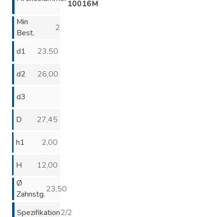
10016M
Min
2
Best.
d1
23,50
d2
26,00
d3
D
27,45
h1
2,00
H
12,00
Ø
23,50
Zahnstg.
Spezifikation
2/2