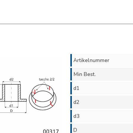
Artikelnummer
Min Best.
d1
d2
d3
D