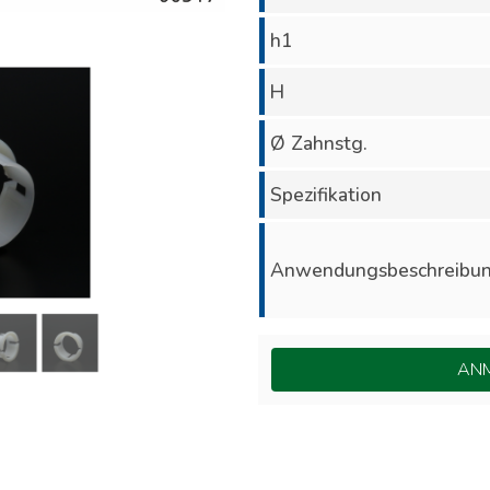
h1
H
Ø Zahnstg.
Spezifikation
Anwendungsbeschreibu
ANM