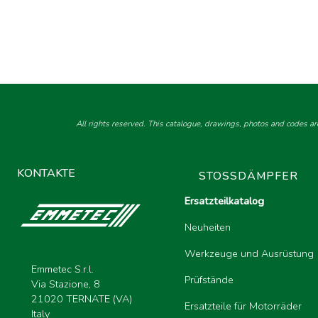
All rights reserved. This catalogue, drawings, photos and codes ar
KONTAKTE
STOSSDÄMPFER
Ersatzteilkatalog
Neuheiten
Werkzeuge und Ausrüstung
Emmetec S.r.l.
Prüfstände
Via Stazione, 8
21020 TERNATE (VA)
Ersatzteile für Motorräder
Italy