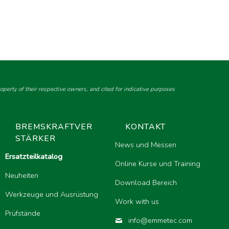
perty of their respective owners, and cited for indicative purposes
BREMSKRAFTVER
KONTAKT
STÄRKER
News und Messen
Ersatzteilkatalog
Online Kurse und Training
Neuheiten
Download Bereich
Werkzeuge und Ausrüstung
Work with us
Prüfstände
info@emmetec.com