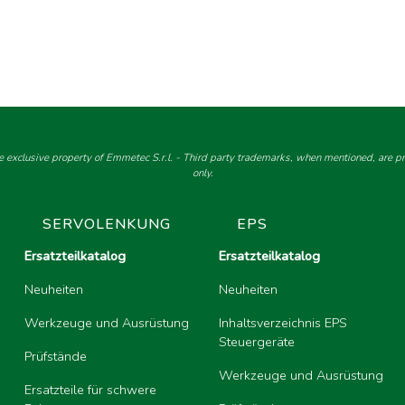
e exclusive property of Emmetec S.r.l. - Third party trademarks, when mentioned, are pro
only.
SERVOLENKUNG
EPS
Ersatzteilkatalog
Ersatzteilkatalog
Neuheiten
Neuheiten
Werkzeuge und Ausrüstung
Inhaltsverzeichnis EPS
Steuergeräte
Prüfstände
Werkzeuge und Ausrüstung
Ersatzteile für schwere