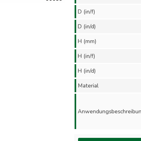
D (in/f)
D (in/d)
H (mm)
H (in/f)
H (in/d)
Material
Anwendungsbeschreibu