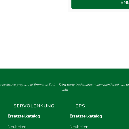
ANM
e exclusive property of Emmetec S.r.l. - Third party trademarks, when mentioned, are pro
only.
SERVOLENKUNG
EPS
Ersatzteilkatalog
Ersatzteilkatalog
Neuheiten
Neuheiten