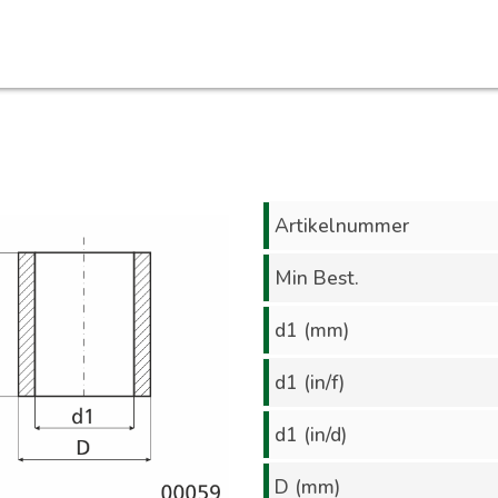
Artikelnummer
Min Best.
d1 (mm)
d1 (in/f)
d1 (in/d)
D (mm)