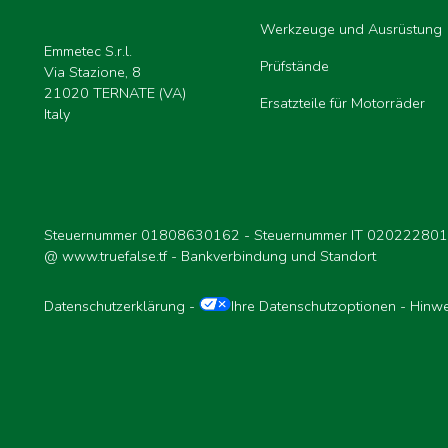
Werkzeuge und Ausrüstung
Emmetec S.r.l.
Prüfstände
Via Stazione, 8
21020 TERNATE (VA)
Ersatzteile für Motorräder
Italy
Steuernummer 01808630162 - Steuernummer IT 02022280
@
www.truefalse.tf
-
Bankverbindung und Standort
Datenschutzerklärung
-
Ihre Datenschutzoptionen
-
Hinwe