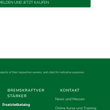
ELDEN UND JETZT KAUFEN
perty of their respective owners, and cited for indicative purposes
BREMSKRAFTVER
KONTAKT
STÄRKER
News und Messen
Ersatzteilkatalog
Online Kurse und Training