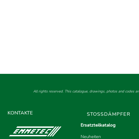
All rights reserved. This catalogue, drawings, photos and codes ar
KONTAKTE
STOSSDÄMPFER
Ersatzteilkatalog
Neuheiten