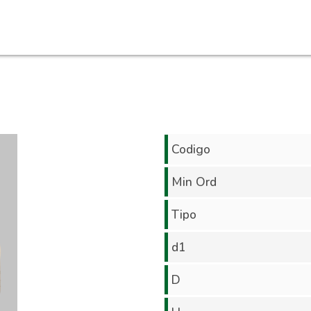
Codigo
Min Ord
Tipo
d1
D