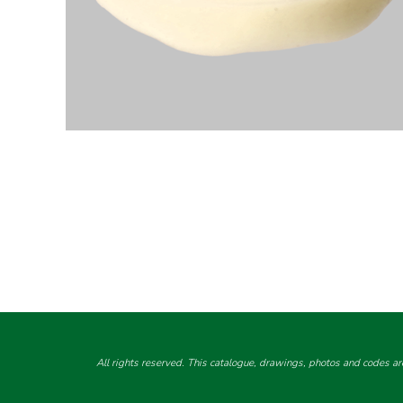
All rights reserved. This catalogue, drawings, photos and codes ar