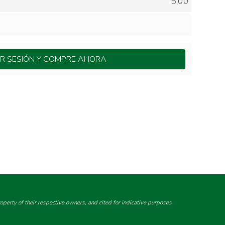
5,00
IAR SESIÓN Y COMPRE AHORA
perty of their respective owners, and cited for indicative purposes