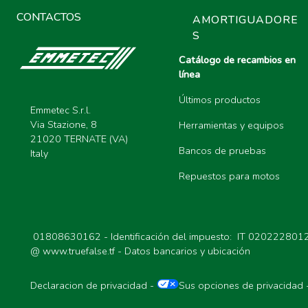
CONTACTOS
AMORTIGUADORE
S
Catálogo de recambios en
línea
Últimos productos
Emmetec S.r.l.
Via Stazione, 8
Herramientas y equipos
21020 TERNATE (VA)
Bancos de pruebas
Italy
Repuestos para motos
01808630162 - Identificación del impuesto: IT 020222801
@
www.truefalse.tf
-
Datos bancarios y ubicación
Declaracion de privacidad
-
Sus opciones de privacidad