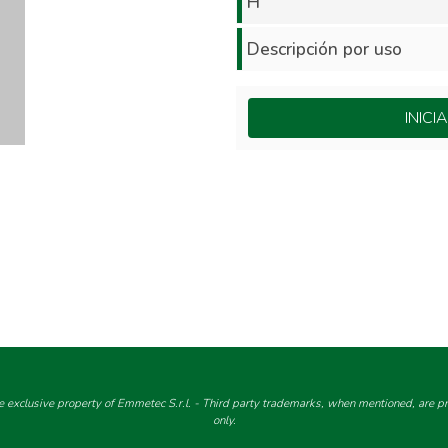
H
Descripción por uso
INIC
e exclusive property of Emmetec S.r.l. - Third party trademarks, when mentioned, are pro
only.