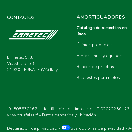
94
TUBOS ENSAMBLADOS
95
KIT GUIA POR MOTO
AMORTIGUADORES
CONTACTOS
94
ARANDELAS USIT
Catálogo de recambios en
línea
95
AMORTIGUADORES MONOTU
Últimos productos
94
CASQUILLO ROSCADO PARA
Herramientas y equipos
Emmetec S.r.l.
95
AMORTIGUADORES MONOTUBO
Via Stazione, 8
Bancos de pruebas
21020 TERNATE (VA) Italy
Repuestos para motos
95
CONECTOR RÁPIDO PARA 
01808630162 - Identificación del impuesto: IT 02022280123 
www.truefalse.tf
-
Datos bancarios y ubicación
Declaracion de privacidad
-
Sus opciones de privacidad
-
A