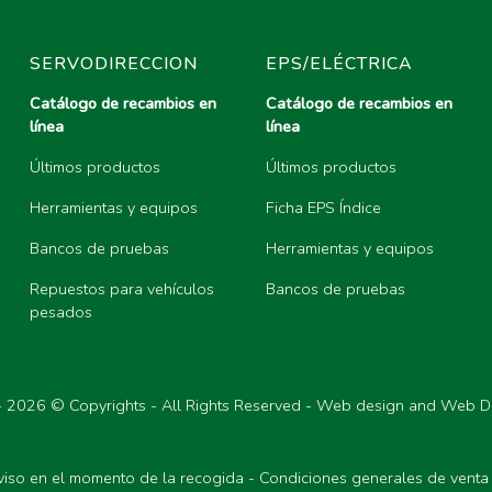
SERVODIRECCION
EPS/ELÉCTRICA
Catálogo de recambios en
Catálogo de recambios en
línea
línea
BO, KITS SEPARADORES DE GAS Y PETRÓLEO (CO
Últimos productos
Últimos productos
 SOLDAR
Herramientas y equipos
Ficha EPS Índice
, TAPONES PARA DEPÓSITOS DE GASOLINA
Bancos de pruebas
Herramientas y equipos
Repuestos para vehículos
Bancos de pruebas
GAS
pesados
-
2026 © Copyrights - All Rights Reserved - Web design and Web D
viso en el momento de la recogida
-
Condiciones generales de venta