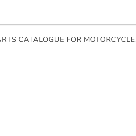
ARTS CATALOGUE FOR MOTORCYCLE
S - TRABAJADOS A LA MUESTRA O AL DIBUJO (LONG