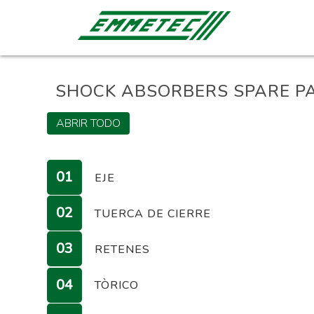
SHOCK ABSORBERS SPARE P
ABRIR TODO
01
EJE
02
TUERCA DE CIERRE
01
BARRAS
03
RETENES
02
TUERCA PLANA A-E
04
TÒRICO
01
MODIFICACIONES ESPECIALE
03
RETENES