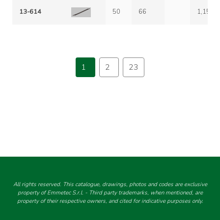
13-614
50
66
1,15
1
2
23
All rights reserved. This catalogue, drawings, photos and codes are exclusive
property of Emmetec S.r.l. - Third party trademarks, when mentioned, are
property of their respective owners, and cited for indicative purposes only.