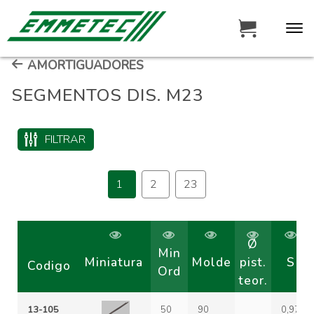
AMORTIGUADORES
SEGMENTOS DIS. M23
FILTRAR
1
2
23
Ø
Min
Miniatura
Molde
pist.
S
Codigo
Ord
teor.
13-105
50
90
0,97