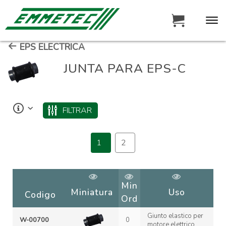
EPS ELECTRICA
JUNTA PARA EPS-C
FILTRAR
1
2
Min
Miniatura
Uso
Codigo
Ord
Giunto elastico per
W-00700
0
motore elettrico