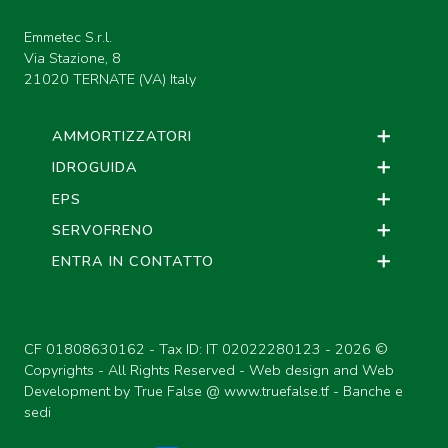
Emmetec S.r.l.
Via Stazione, 8
21020 TERNATE (VA) Italy
AMMORTIZZATORI
IDROGUIDA
EPS
SERVOFRENO
ENTRA IN CONTATTO
CF 01808630162 - Tax ID: IT 02022280123 -
2026 ©
Copyrights - All Rights Reserved - Web design and Web
Development by True False @
www.truefalse.tf
-
Banche e
sedi